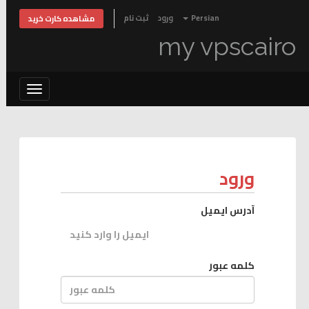
ثبت نام
ورود
Persian
مشاهده کارت خرید
my vpscairo
Toggle
vigation
ورود
آدرس ایمیل
کلمه عبور